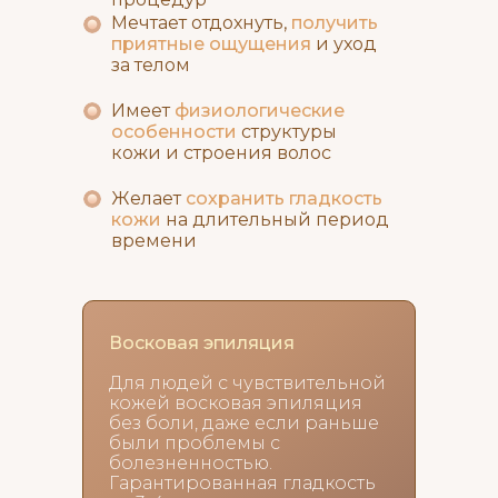
Мечтает отдохнуть,
получить
приятные ощущения
и уход
за телом
Имеет
физиологические
особенности
структуры
кожи и строения волос
Желает
сохранить гладкость
кожи
на длительный период
времени
Восковая эпиляция
Для людей с чувствительной
кожей восковая эпиляция
без боли, даже если раньше
были проблемы с
болезненностью.
Гарантированная гладкость