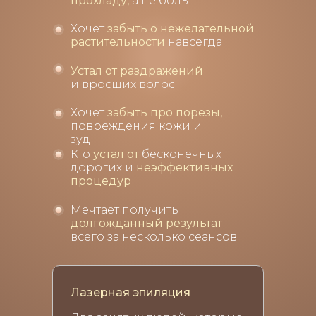
прохладу,
а не боль
Хочет
забыть о нежелательной
растительности
навсегда
Устал от раздражений
и вросших волос
Хочет
забыть про порезы,
повреждения кожи и
зуд
Кто
устал от
бесконечных
дорогих и
неэффективных
процедур
Мечтает получить
долгожданный результат
всего за несколько сеансов
Лазерная эпиляция