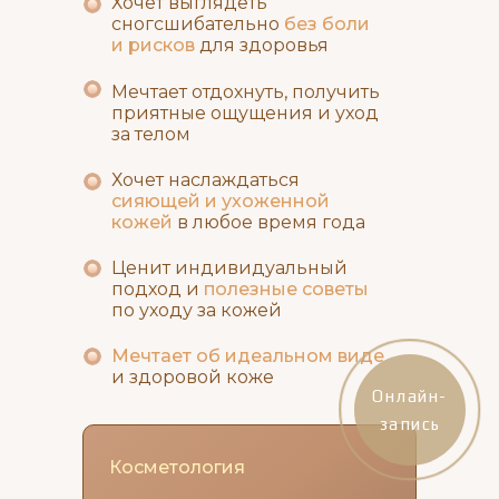
Хочет выглядеть
сногсшибательно
без боли
и рисков
для здоровья
Мечтает отдохнуть, получить
приятные ощущения и уход
за телом
Хочет наслаждаться
сияющей и ухоженной
кожей
в любое время года
Ценит индивидуальный
подход и
полезные советы
по уходу за кожей
Мечтает об идеальном виде
и здоровой коже
Онлайн-
запись
Косметология